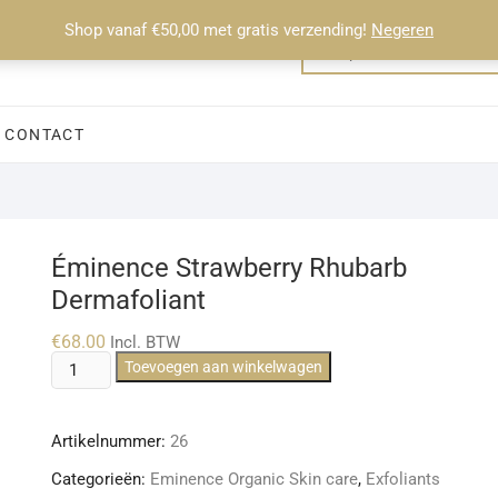
Shop vanaf €50,00 met gratis verzending!
Negeren
CONTACT
Éminence Strawberry Rhubarb
Dermafoliant
€
68.00
Incl. BTW
Éminence
Toevoegen aan winkelwagen
Strawberry
Rhubarb
Artikelnummer:
26
Dermafoliant
aantal
Categorieën:
Eminence Organic Skin care
,
Exfoliants