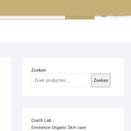
0
Zoeken
Totaal
€0.00
naar:
Zoeken
Zoeken
Craith Lab
Eminence Organic Skin care