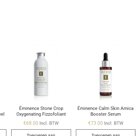
Éminence Stone Crop
Éminence Calm Skin Arnica
eel
Oxygenating Fizzofoliant
Booster Serum
€
68.00
€
73.00
Incl. BTW
Incl. BTW
Toevoegen aan
Toevoegen aan