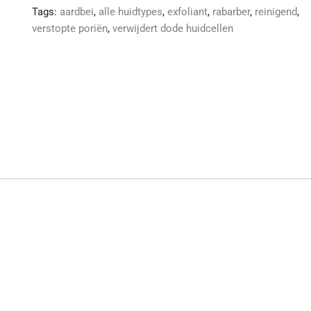
Tags:
aardbei
,
alle huidtypes
,
exfoliant
,
rabarber
,
reinigend
,
verstopte poriën
,
verwijdert dode huidcellen