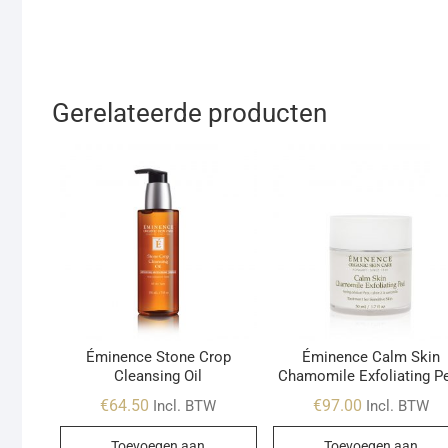
Gerelateerde producten
Éminence Stone Crop
Éminence Calm Skin
Cleansing Oil
Chamomile Exfoliating P
€
64.50
€
97.00
Incl. BTW
Incl. BTW
Toevoegen aan
Toevoegen aan