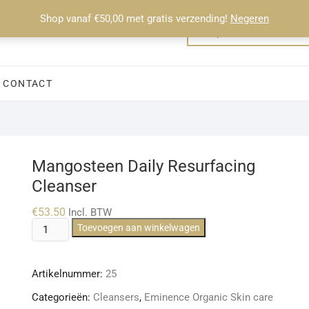
Shop vanaf €50,00 met gratis verzending!
Negeren
CONTACT
Mangosteen Daily Resurfacing
Cleanser
€
53.50
Incl. BTW
Mangosteen
Toevoegen aan winkelwagen
Daily
Resurfacing
Artikelnummer:
25
Cleanser
aantal
Categorieën:
Cleansers
,
Eminence Organic Skin care