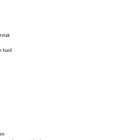
rvlak
e huid
len