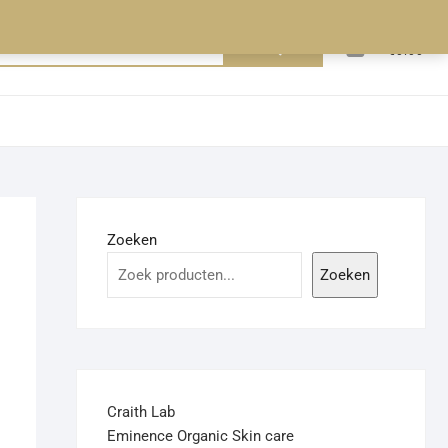
0
Zoeken
Totaal
€0.00
naar:
Zoeken
Zoeken
Craith Lab
Eminence Organic Skin care