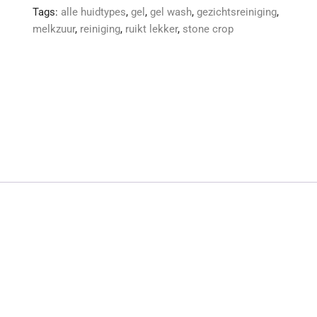
Tags:
alle huidtypes
,
gel
,
gel wash
,
gezichtsreiniging
,
melkzuur
,
reiniging
,
ruikt lekker
,
stone crop