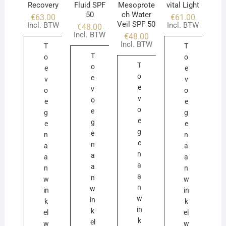
Recovery
Fluid SPF
Mesoprote
vital Light
50
ch Water
€
63.00
€
61.00
Veil SPF 50
Incl. BTW
Incl. BTW
€
48.00
Incl. BTW
€
48.00
Incl. BTW
T
T
T
o
o
T
o
e
e
o
e
v
v
e
v
o
o
v
o
e
e
o
e
g
g
e
g
e
e
g
e
n
n
e
n
a
a
n
a
a
a
a
a
n
n
a
n
w
w
n
w
in
in
w
in
k
k
in
k
el
el
k
el
w
w