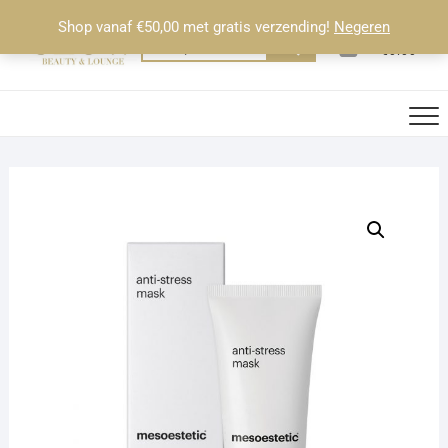
Ga
Shop vanaf €50,00 met gratis verzending!
Negeren
naar
0
Totaal
Zoeken
€0.00
de
naar:
inhoud