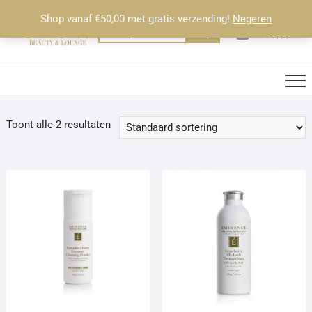
Ga
Shop vanaf €50,00 met gratis verzending!
Negeren
naar
0
Totaal
Zoeken
€0.00
de
naar:
inhoud
Toont alle 2 resultaten