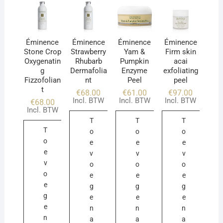
Éminence
Éminence
Éminence
Éminence
Stone Crop
Strawberry
Yam &
Firm skin
Oxygenatin
Rhubarb
Pumpkin
acai
g
Dermafolia
Enzyme
exfoliating
Fizzofolian
nt
Peel
peel
t
€
68.00
€
61.00
€
97.00
Incl. BTW
Incl. BTW
Incl. BTW
€
68.00
Incl. BTW
T
T
T
T
o
o
o
o
e
e
e
e
v
v
v
v
o
o
o
o
e
e
e
e
g
g
g
g
e
e
e
e
n
n
n
n
a
a
a