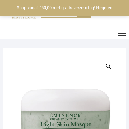
Ga
Shop vanaf €50,00 met gratis verzending!
Negeren
naar
0
Totaal
Zoeken
€0.00
de
naar:
inhoud