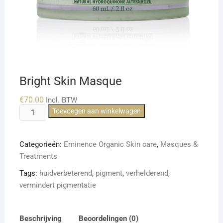
Bright Skin Masque
€
70.00
Incl. BTW
Bright
Toevoegen aan winkelwagen
Skin
Masque
Categorieën:
Eminence Organic Skin care
,
Masques &
aantal
Treatments
Tags:
huidverbeterend
,
pigment
,
verhelderend
,
vermindert pigmentatie
Beschrijving
Beoordelingen (0)