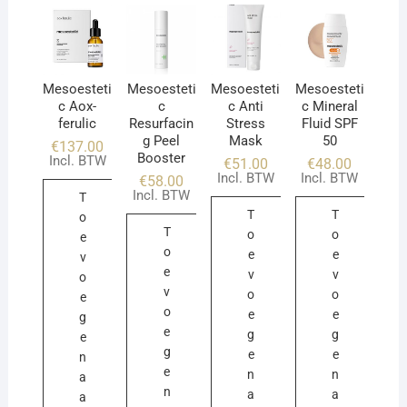
Mesoesteti
Mesoesteti
Mesoesteti
Mesoesteti
c Aox-
c
c Anti
c Mineral
ferulic
Resurfacin
Stress
Fluid SPF
g Peel
Mask
50
€
137.00
Booster
Incl. BTW
€
51.00
€
48.00
Incl. BTW
Incl. BTW
€
58.00
Incl. BTW
T
T
T
o
T
o
o
e
o
e
e
v
e
v
v
o
v
o
o
e
o
e
e
g
e
g
g
e
g
e
e
n
e
n
n
a
n
a
a
a