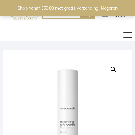
Ga
Shop vanaf €50,00 met gratis verzending!
Negeren
naar
0
Totaal
Zoeken
€0.00
de
naar:
inhoud