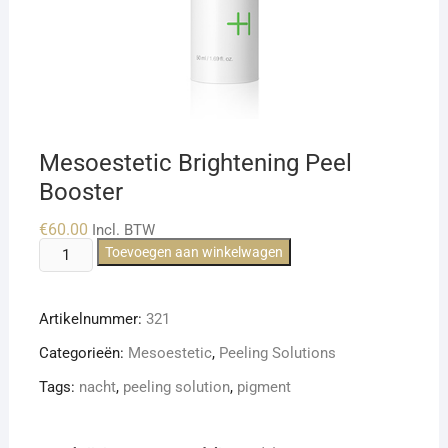
Mesoestetic Brightening Peel
Booster
€
60.00
Incl. BTW
Mesoestetic
Toevoegen aan winkelwagen
Brightening
Peel
Artikelnummer:
321
Booster
aantal
Categorieën:
Mesoestetic
,
Peeling Solutions
Tags:
nacht
,
peeling solution
,
pigment