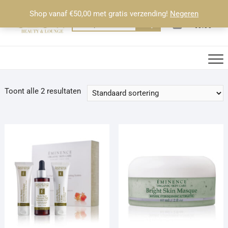
Ga
Shop vanaf €50,00 met gratis verzending!
Negeren
naar
0
Totaal
Zoeken
€0.00
de
naar:
inhoud
Toont alle 2 resultaten