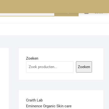
0
Zoeken
Totaal
€0.00
naar:
Zoeken
Zoeken
Craith Lab
Eminence Organic Skin care