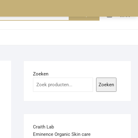
0
Zoeken
Totaal
€0.00
naar:
Zoeken
Zoeken
Craith Lab
Eminence Organic Skin care