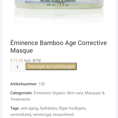
Éminence Bamboo Age Corrective
Masque
€
73.00
Incl. BTW
Éminence
Toevoegen aan winkelwagen
Bamboo
Age
Artikelnummer:
130
Corrective
Masque
Categorieën:
Eminence Organic Skin care
,
Masques &
aantal
Treatments
Tags:
anti-aging
,
hydratatie
,
Rijpe huidtypes
,
versterkend
,
verstevigd
,
verzachtend