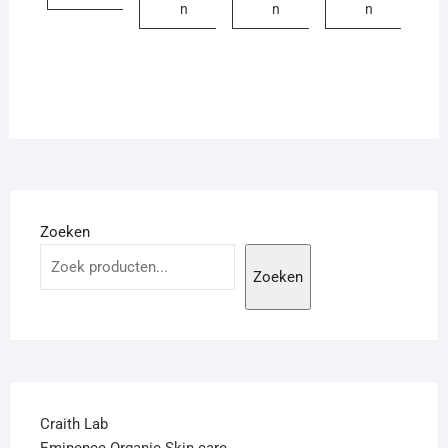
n
n
n
Zoeken
Zoeken
Craith Lab