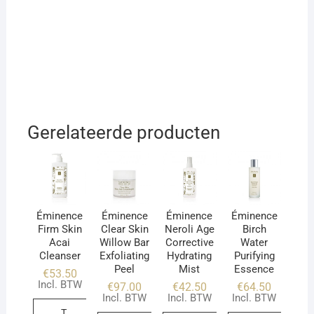
Gerelateerde producten
Éminence
Éminence
Éminence
Éminence
Firm Skin
Clear Skin
Neroli Age
Birch
Acai
Willow Bar
Corrective
Water
Cleanser
Exfoliating
Hydrating
Purifying
Peel
Mist
Essence
€
53.50
Incl. BTW
€
97.00
€
42.50
€
64.50
Incl. BTW
Incl. BTW
Incl. BTW
T