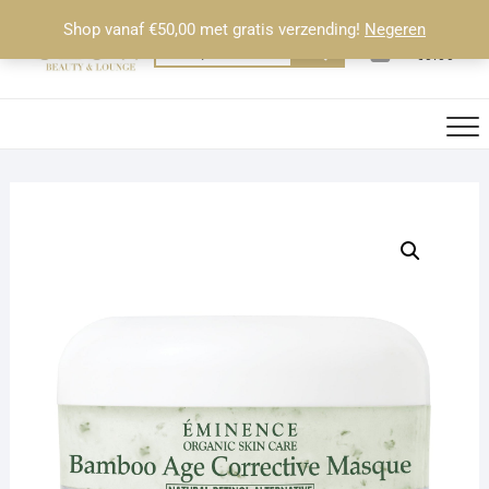
Ga
Shop vanaf €50,00 met gratis verzending!
Negeren
naar
0
Totaal
Zoeken
€0.00
de
naar:
inhoud