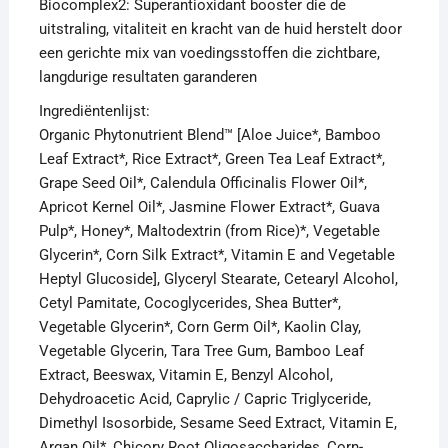
Biocomplex2: Superantioxidant booster die de
uitstraling, vitaliteit en kracht van de huid herstelt door
een gerichte mix van voedingsstoffen die zichtbare,
langdurige resultaten garanderen
Ingrediëntenlijst:
Organic Phytonutrient Blend™ [Aloe Juice*, Bamboo
Leaf Extract*, Rice Extract*, Green Tea Leaf Extract*,
Grape Seed Oil*, Calendula Officinalis Flower Oil*,
Apricot Kernel Oil*, Jasmine Flower Extract*, Guava
Pulp*, Honey*, Maltodextrin (from Rice)*, Vegetable
Glycerin*, Corn Silk Extract*, Vitamin E and Vegetable
Heptyl Glucoside], Glyceryl Stearate, Cetearyl Alcohol,
Cetyl Pamitate, Cocoglycerides, Shea Butter*,
Vegetable Glycerin*, Corn Germ Oil*, Kaolin Clay,
Vegetable Glycerin, Tara Tree Gum, Bamboo Leaf
Extract, Beeswax, Vitamin E, Benzyl Alcohol,
Dehydroacetic Acid, Caprylic / Capric Triglyceride,
Dimethyl Isosorbide, Sesame Seed Extract, Vitamin E,
Argan Oil*, Chicory Root Oligosaccharides, Corn-