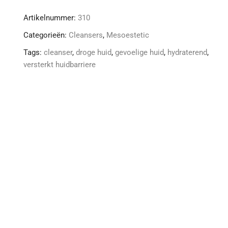
Fusion
Artikelnummer:
310
aantal
Categorieën:
Cleansers
,
Mesoestetic
Tags:
cleanser
,
droge huid
,
gevoelige huid
,
hydraterend
,
versterkt huidbarriere