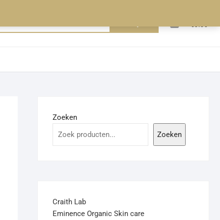
0
Zoeken
Totaal
€0.00
naar:
Zoeken
Zoeken
Craith Lab
Eminence Organic Skin care