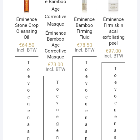
Éminence
Éminence
Éminence
Stone Crop
Bamboo
Firm skin
Cleansing
Firming
acai
Éminence
Oil
Fluid
exfoliating
Bamboo
peel
Age
€
64.50
€
78.50
Incl. BTW
Incl. BTW
Corrective
€
97.00
Incl. BTW
Masque
T
T
€
73.00
T
Incl. BTW
o
o
o
e
e
T
e
v
v
o
v
o
o
e
o
e
e
v
e
g
g
o
g
e
e
e
e
n
n
g
n
a
a
e
a
a
a
n
a
n
n