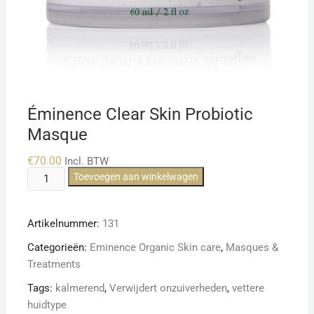
Éminence Clear Skin Probiotic
Masque
€
70.00
Incl. BTW
Éminence
Toevoegen aan winkelwagen
Clear
Skin
Artikelnummer:
131
Probiotic
Masque
Categorieën:
Eminence Organic Skin care
,
Masques &
aantal
Treatments
Tags:
kalmerend
,
Verwijdert onzuiverheden
,
vettere
huidtype