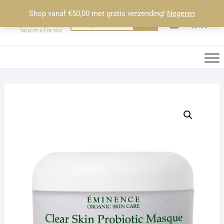
Ga
Shop vanaf €50,00 met gratis verzending!
Negeren
naar
0
Totaal
Zoeken
€0.00
de
naar:
inhoud