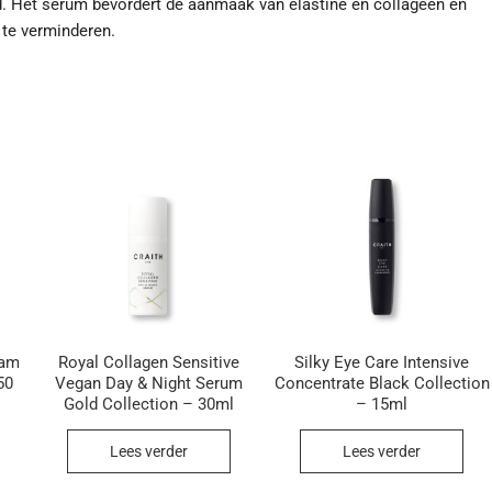
rd. Het serum bevordert de aanmaak van elastine en collageen en
d te verminderen.
eam
Royal Collagen Sensitive
Silky Eye Care Intensive
50
Vegan Day & Night Serum
Concentrate Black Collection
Gold Collection – 30ml
– 15ml
Lees verder
Lees verder