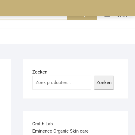
0
Zoeken
Totaal
€0.00
naar:
Zoeken
Zoeken
Craith Lab
Eminence Organic Skin care