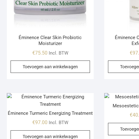
Éminence Clear Skin Probiotic
Éminence Cl
Moisturizer
Exf
€
75.50
€
97
Incl. BTW
Toevoegen aan winkelwagen
Toevoege
Mesoestetic
Éminence Turmeric Energizing Treatment
€
40
€
97.00
Incl. BTW
Toevoege
Toevoegen aan winkelwagen