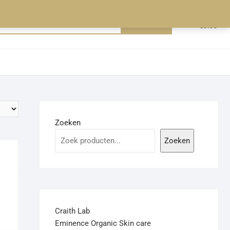
0
Zoeken
Totaal
€0.00
naar:
Zoeken
Zoeken
Craith Lab
Eminence Organic Skin care