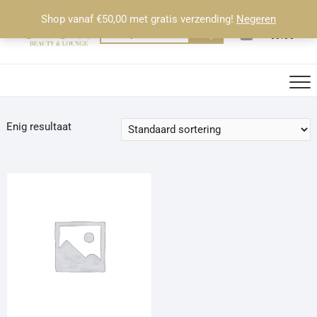
Ga
Shop vanaf €50,00 met gratis verzending!
Negeren
naar
0
Totaal
Zoeken
€0.00
de
naar:
inhoud
Enig resultaat