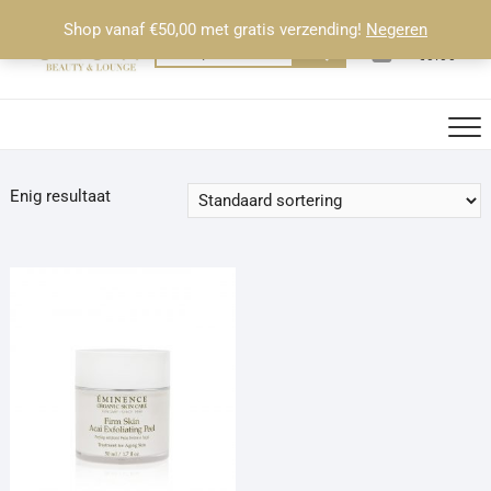
Ga
Shop vanaf €50,00 met gratis verzending!
Negeren
naar
0
Totaal
Zoeken
€0.00
de
naar:
inhoud
Enig resultaat