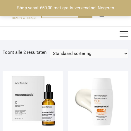
Ga
Shop vanaf €50,00 met gratis verzending!
Negeren
naar
0
Totaal
Zoeken
€0.00
de
naar:
inhoud
Toont alle 2 resultaten