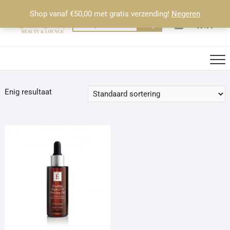
Ga
Shop vanaf €50,00 met gratis verzending!
Negeren
naar
0
Totaal
Zoeken
€0.00
de
naar:
inhoud
Enig resultaat