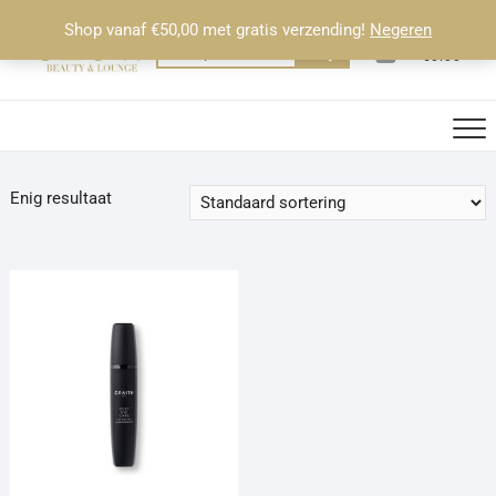
Ga
Shop vanaf €50,00 met gratis verzending!
Negeren
naar
0
Totaal
Zoeken
€0.00
de
naar:
inhoud
Enig resultaat