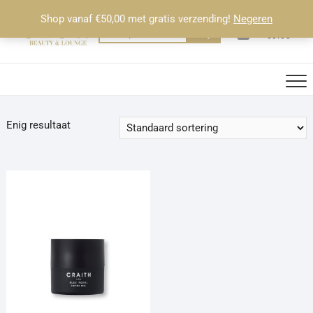
Ga
Shop vanaf €50,00 met gratis verzending!
Negeren
naar
0
Totaal
Zoeken
€0.00
de
naar:
inhoud
Enig resultaat