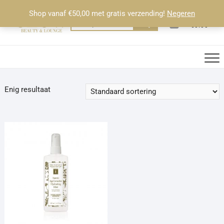
Ga
Shop vanaf €50,00 met gratis verzending!
Negeren
naar
0
Totaal
Zoeken
€0.00
de
naar:
inhoud
Enig resultaat