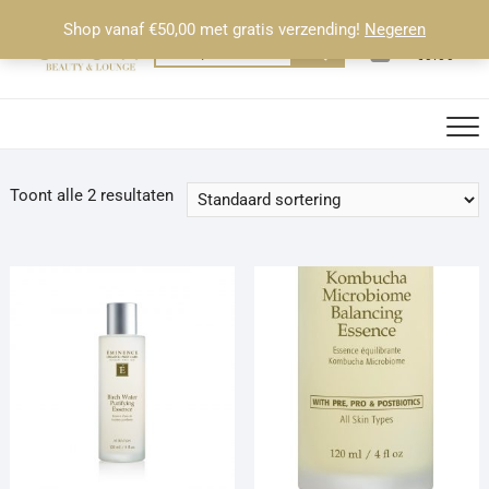
Ga
Shop vanaf €50,00 met gratis verzending!
Negeren
naar
0
Totaal
Zoeken
€0.00
de
naar:
inhoud
Toont alle 2 resultaten