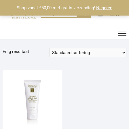
Ga
Shop vanaf €50,00 met gratis verzending!
Negeren
naar
0
Totaal
Zoeken
€0.00
de
naar:
inhoud
Enig resultaat